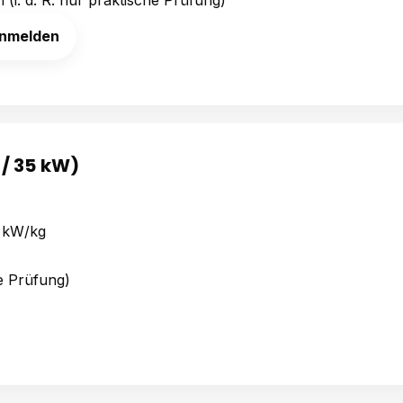
anmelden
 / 35 kW)
2 kW/kg
e Prüfung)