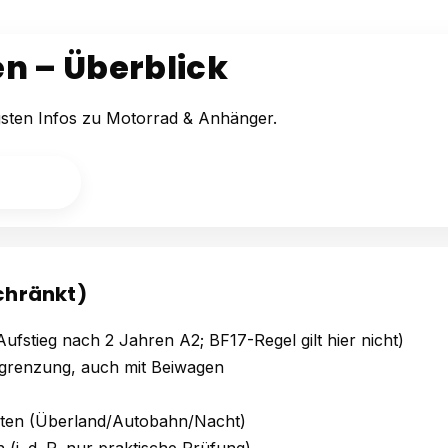
n – Überblick
igsten Infos zu Motorrad & Anhänger.
fa (MO)
chränkt)
r Aufstieg nach 2 Jahren A2; BF17-Regel gilt hier nicht)
grenzung, auch mit Beiwagen
rten (Überland/Autobahn/Nacht)
(i. d. R. nur praktische Prüfung)