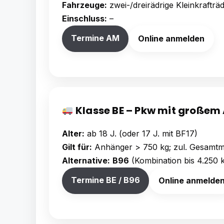
Fahrzeuge:
zwei-/dreirädrige Kleinkraftr
Einschluss:
–
Termine AM
Online anmelden
Klasse BE – Pkw mit großem
Alter:
ab 18 J. (oder 17 J. mit BF17)
Gilt für:
Anhänger > 750 kg; zul. Gesamtm
Alternative:
B96
(Kombination bis 4.250 
Termine BE / B96
Online anmelde