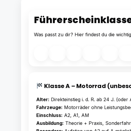
Führerscheinklasse
Was passt zu dir? Hier findest du die wicht
A
A2
A1
AM
BE
Mo
Klasse A – Motorrad (unbes
Alter:
Direkteinstieg i. d. R. ab 24 J. (ode
Fahrzeuge:
Motorräder ohne Leistungsbe
Einschluss:
A2, A1, AM
Ausbildung:
Theorie + Praxis, Sonderfah
Besonders:
Aufstieg von A2 auf A möglich 