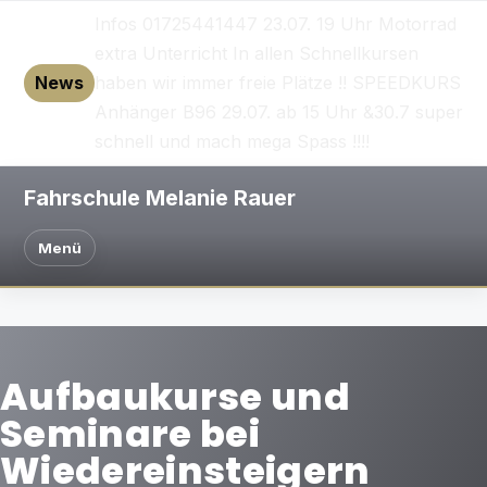
Infos 01725441447 23.07. 19 Uhr Motorrad
extra Unterricht In allen Schnellkursen
News
haben wir immer freie Plätze !! SPEEDKURS
Anhänger B96 29.07. ab 15 Uhr &30.7 super
schnell und mach mega Spass !!!!
Fahrschule Melanie Rauer
Menü
Aufbaukurse und
Seminare bei
Wiedereinsteigern